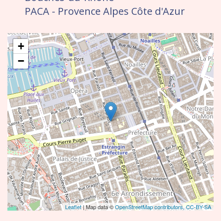
PACA - Provence Alpes Côte d'Azur
+
−
Leaflet
| Map data ©
OpenStreetMap contributors,
CC-BY-SA