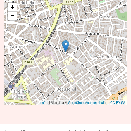
+
−
Leaflet
| Map data ©
OpenStreetMap contributors,
CC-BY-SA