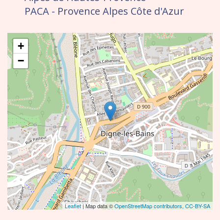
PACA - Provence Alpes Côte d'Azur
+
−
Leaflet
| Map data ©
OpenStreetMap contributors,
CC-BY-SA