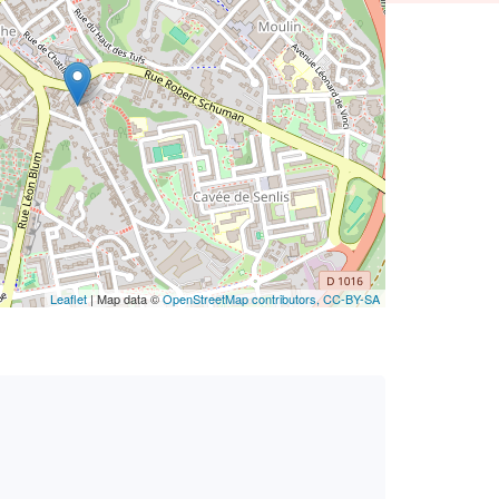
Leaflet
| Map data ©
OpenStreetMap contributors,
CC-BY-SA