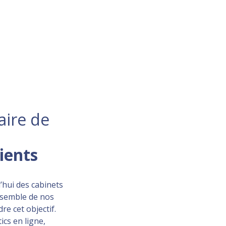
aire de
lients
’hui des cabinets
ensemble de nos
re cet objectif.
ics en ligne,