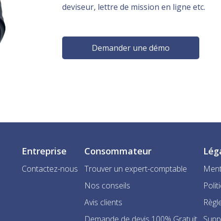
deviseur, lettre de mission en ligne etc.
Demander une démo
Entreprise
Consommateur
Lég
Contactez-nous
Trouver un expert-comptable
Ment
Nos conseils
Polit
Avis clients
Règle
Demande de devis 100% Gratuit
Supp