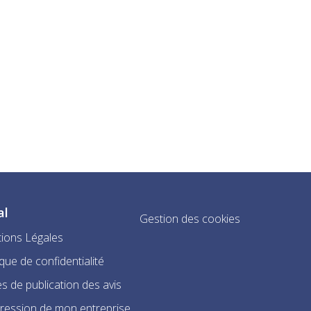
al
Gestion des cookies
ions Légales
ique de confidentialité
s de publication des avis
ression de mon entreprise