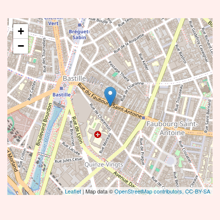
+
−
Leaflet
| Map data ©
OpenStreetMap contributors,
CC-BY-SA