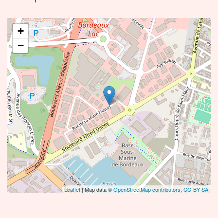
+
−
Leaflet
| Map data ©
OpenStreetMap contributors,
CC-BY-SA