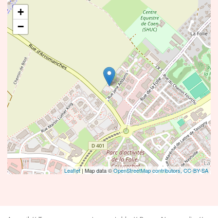
+
−
Leaflet
| Map data ©
OpenStreetMap contributors,
CC-BY-SA