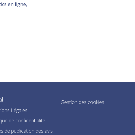
ics en ligne,
al
Gestion des cookies
ions Légales
ique de confidentialité
s de publication des avis