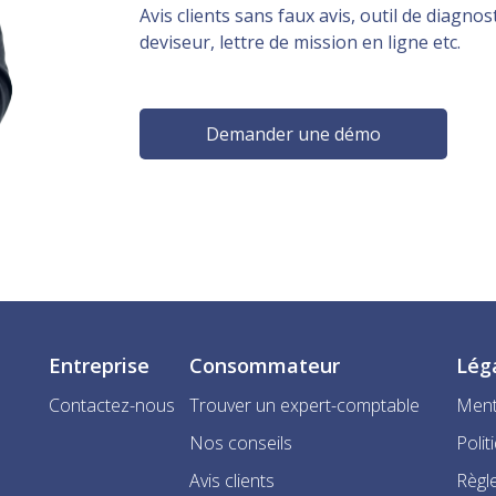
Avis clients sans faux avis, outil de diagnost
deviseur, lettre de mission en ligne etc.
Demander une démo
Entreprise
Consommateur
Lég
Contactez-nous
Trouver un expert-comptable
Ment
Nos conseils
Polit
Avis clients
Règle