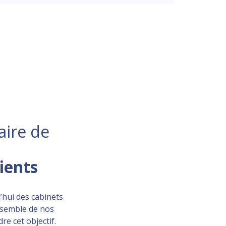
aire de
lients
’hui des cabinets
ensemble de nos
re cet objectif.