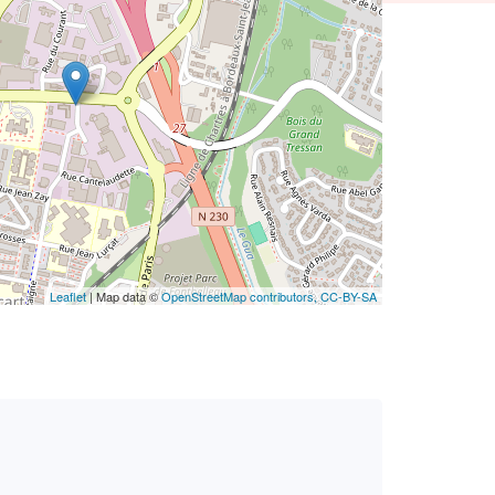
Leaflet
| Map data ©
OpenStreetMap contributors,
CC-BY-SA