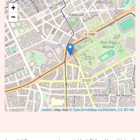
+
−
Leaflet
| Map data ©
OpenStreetMap contributors,
CC-BY-SA