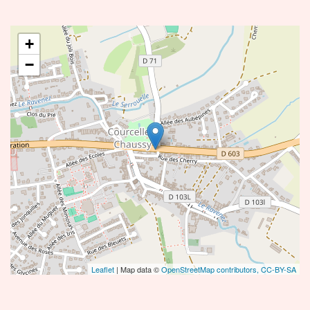
+
−
Leaflet
| Map data ©
OpenStreetMap contributors,
CC-BY-SA