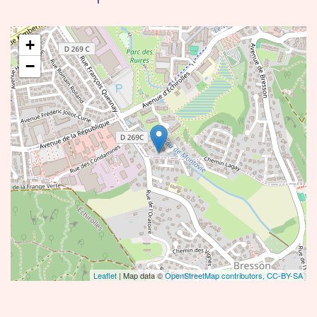
+
−
Leaflet
| Map data ©
OpenStreetMap contributors,
CC-BY-SA