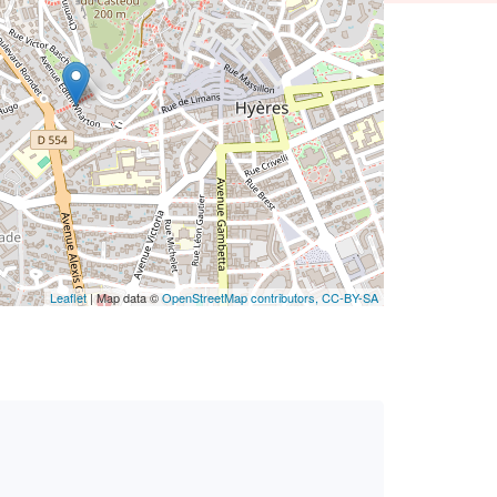
Leaflet
| Map data ©
OpenStreetMap contributors,
CC-BY-SA