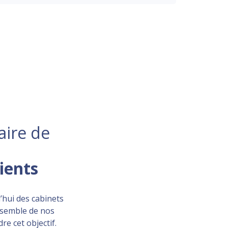
aire de
lients
’hui des cabinets
ensemble de nos
re cet objectif.