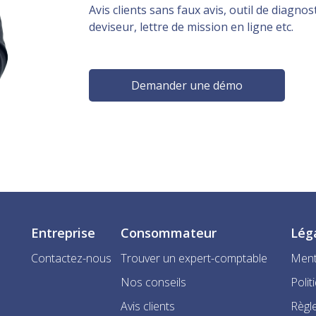
Avis clients sans faux avis, outil de diagnost
deviseur, lettre de mission en ligne etc.
Demander une démo
Entreprise
Consommateur
Lég
Contactez-nous
Trouver un expert-comptable
Ment
Nos conseils
Polit
Avis clients
Règle