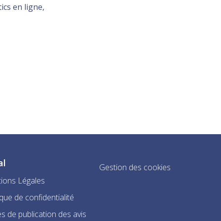
ics en ligne,
al
Gestion des cookies
ions Légales
ique de confidentialité
s de publication des avis