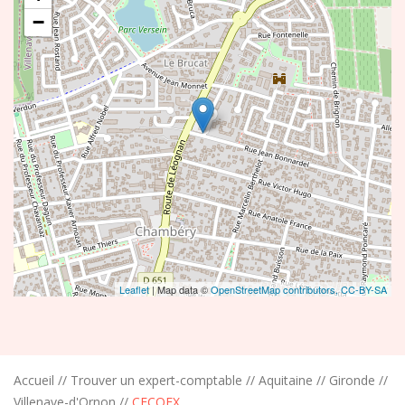
−
Leaflet
| Map data ©
OpenStreetMap contributors,
CC-BY-SA
Accueil
//
Trouver un expert-comptable
//
Aquitaine
//
Gironde
//
Villenave-d'Ornon
//
CECOEX