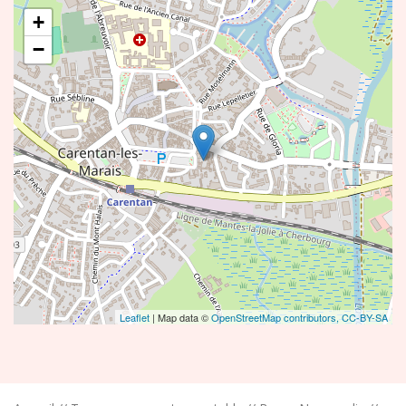
+
−
Leaflet
| Map data ©
OpenStreetMap contributors,
CC-BY-SA