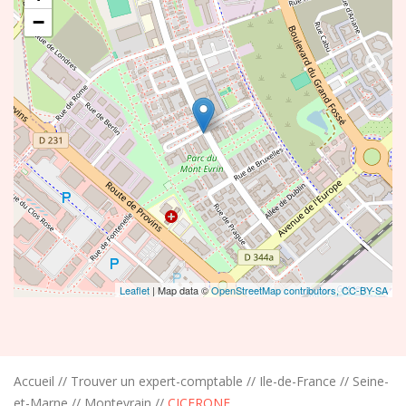
−
Leaflet
| Map data ©
OpenStreetMap contributors,
CC-BY-SA
Accueil
//
Trouver un expert-comptable
//
Ile-de-France
//
Seine-
et-Marne
//
Montevrain
//
CICERONE