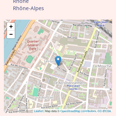
Rhône
Rhône-Alpes
+
−
Leaflet
| Map data ©
OpenStreetMap contributors,
CC-BY-SA