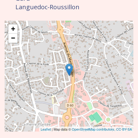
Languedoc-Roussillon
+
−
Leaflet
| Map data ©
OpenStreetMap contributors,
CC-BY-SA