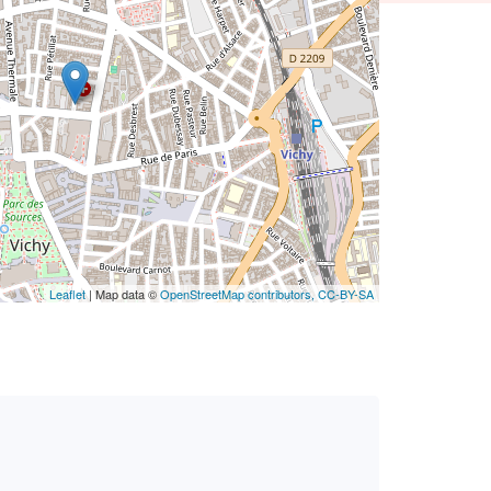
Leaflet
| Map data ©
OpenStreetMap contributors,
CC-BY-SA