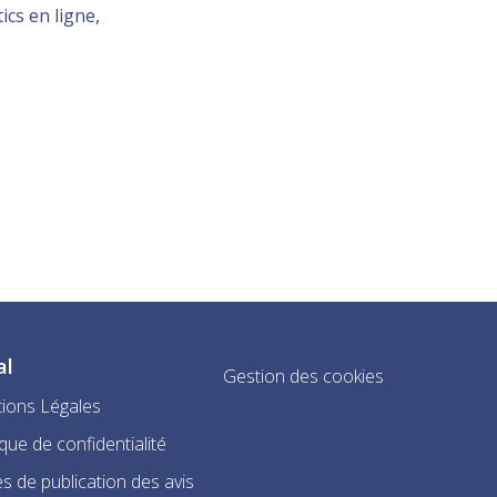
ics en ligne,
al
Gestion des cookies
ions Légales
ique de confidentialité
s de publication des avis