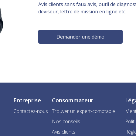
Avis clients sans faux avis, outil de diagnost
deviseur, lettre de mission en ligne etc.
Demander une démo
Entreprise
Consommateur
Lég
Contactez-nous
Trouver un expert-comptable
Ment
Nos conseils
Polit
Avis clients
Règle