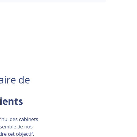
aire de
lients
’hui des cabinets
ensemble de nos
re cet objectif.