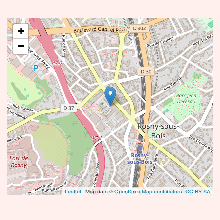
+
−
Leaflet
| Map data ©
OpenStreetMap contributors,
CC-BY-SA