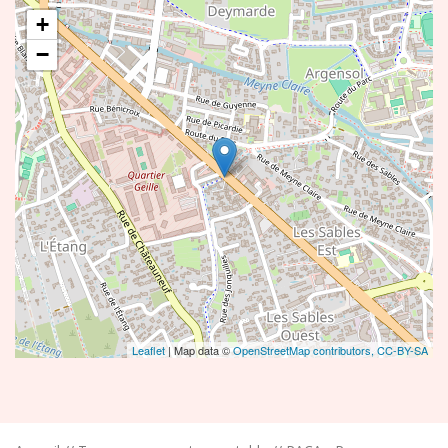
+
−
Leaflet
| Map data ©
OpenStreetMap contributors,
CC-BY-SA