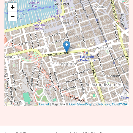
+
−
Leaflet
| Map data ©
OpenStreetMap contributors,
CC-BY-SA