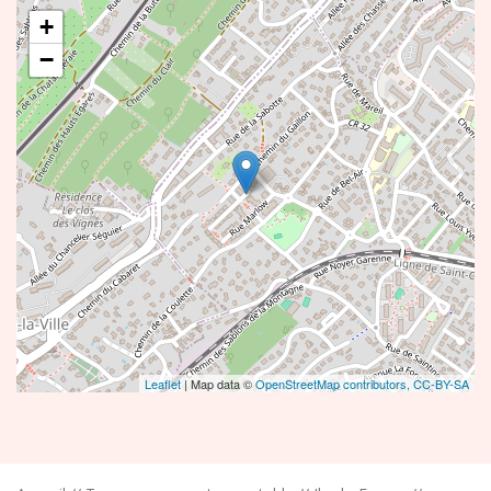
+
−
Leaflet
| Map data ©
OpenStreetMap contributors,
CC-BY-SA