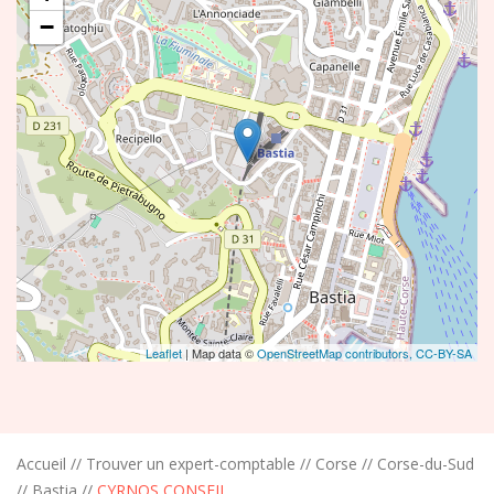
−
Leaflet
| Map data ©
OpenStreetMap contributors,
CC-BY-SA
Accueil
//
Trouver un expert-comptable
//
Corse
//
Corse-du-Sud
//
Bastia
//
CYRNOS CONSEIL