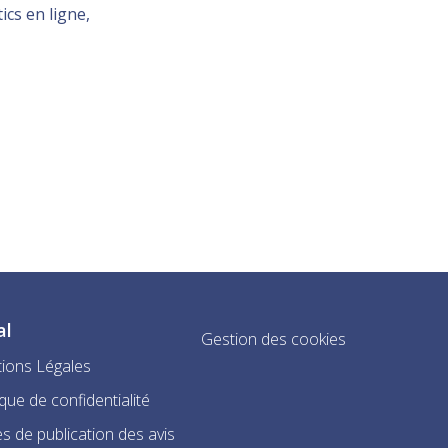
ics en ligne,
al
Gestion des cookies
ions Légales
ique de confidentialité
s de publication des avis