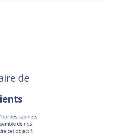
aire de
lients
’hui des cabinets
ensemble de nos
re cet objectif.