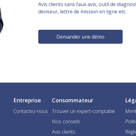
Avis clients sans faux avis, outil de diagnost
deviseur, lettre de mission en ligne etc.
Demander une démo
Entreprise
Consommateur
Lég
Contactez-nous
Trouver un expert-comptable
Ment
Nos conseils
Polit
Avis clients
Règle