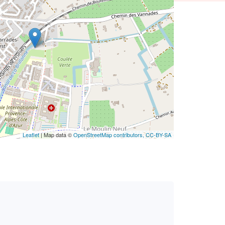
Leaflet
| Map data ©
OpenStreetMap contributors,
CC-BY-SA