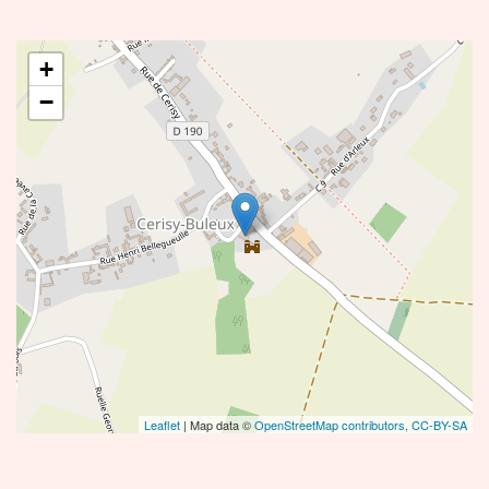
+
−
Leaflet
| Map data ©
OpenStreetMap contributors,
CC-BY-SA