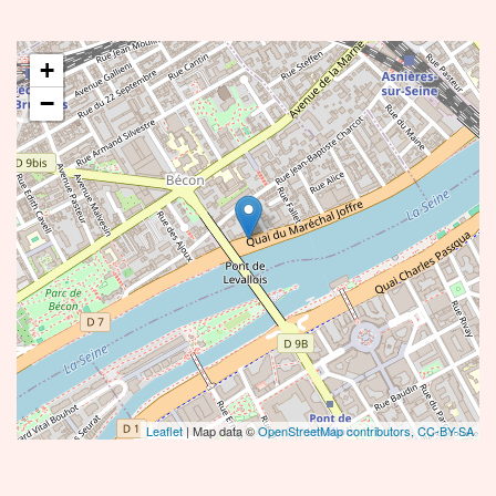
+
−
Leaflet
| Map data ©
OpenStreetMap contributors,
CC-BY-SA