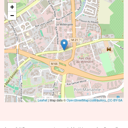
+
−
Leaflet
| Map data ©
OpenStreetMap contributors,
CC-BY-SA