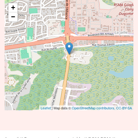
+
−
Leaflet
| Map data ©
OpenStreetMap contributors,
CC-BY-SA