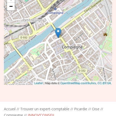
−
Leaflet
| Map data ©
OpenStreetMap contributors,
CC-BY-SA
Accueil
//
Trouver un expert-comptable
//
Picardie
//
Oise
//
Compiegne
//
INNOV’CONSEIL