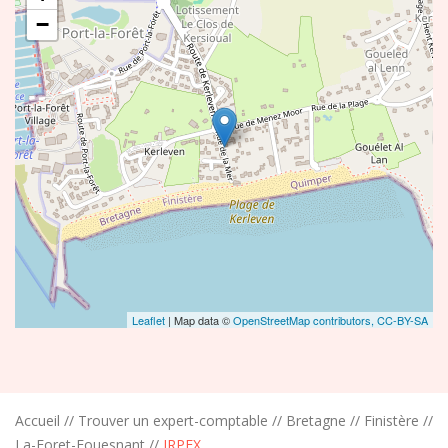
−
Leaflet
| Map data ©
OpenStreetMap contributors,
CC-BY-SA
Accueil
//
Trouver un expert-comptable
//
Bretagne
//
Finistère
//
La-Foret-Fouesnant
//
IRPEX