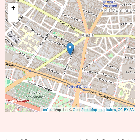
+
−
Leaflet
| Map data ©
OpenStreetMap contributors,
CC-BY-SA