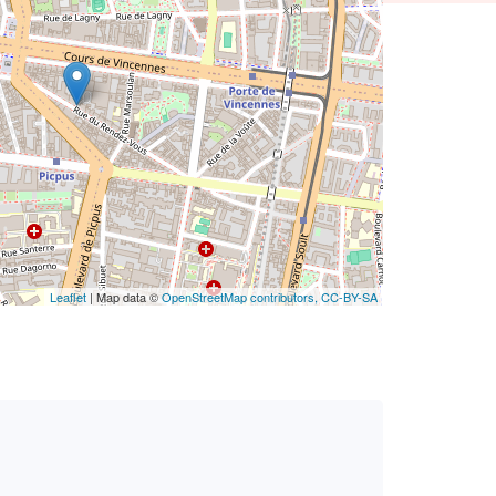
Leaflet
| Map data ©
OpenStreetMap contributors,
CC-BY-SA