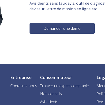
Avis clients sans faux avis, outil de diagnost
deviseur, lettre de mission en ligne etc.
Demander une démo
Entreprise
Consommateur
Lég
Contactez-nous
Trouver un expert-comptable
Ment
Nos conseils
Polit
Avis clients
Règle