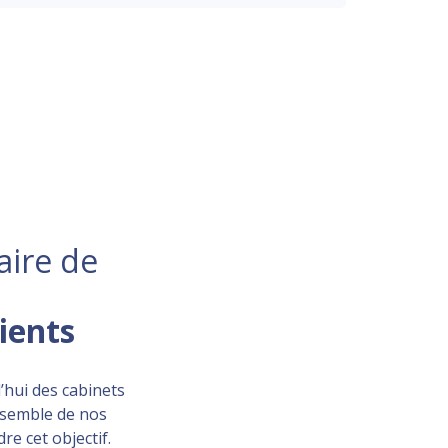
aire de
lients
’hui des cabinets
ensemble de nos
re cet objectif.