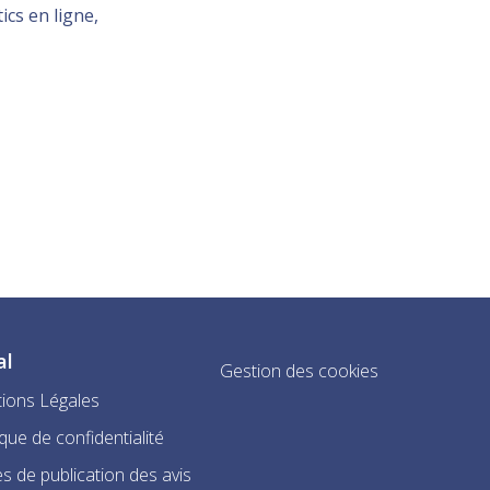
ics en ligne,
al
Gestion des cookies
ions Légales
ique de confidentialité
s de publication des avis