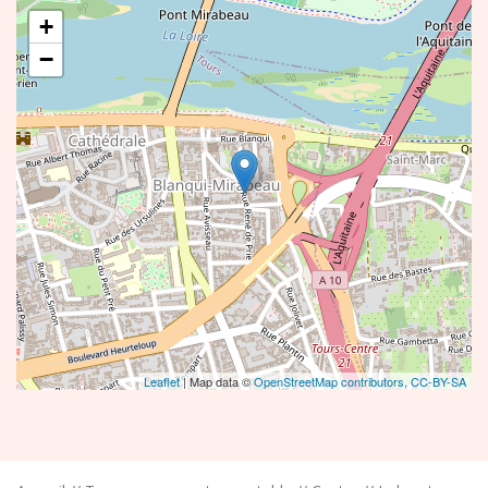
+
−
Leaflet
| Map data ©
OpenStreetMap contributors,
CC-BY-SA