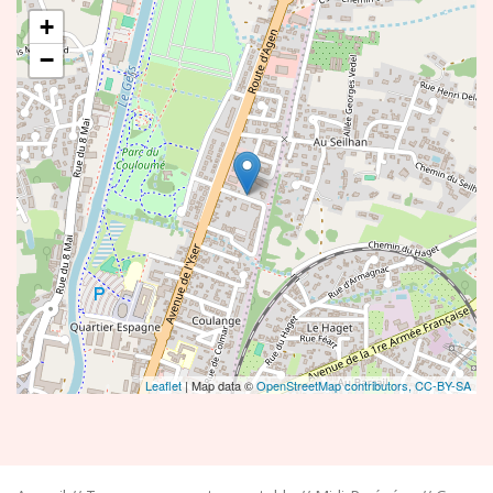
+
−
Leaflet
| Map data ©
OpenStreetMap contributors,
CC-BY-SA