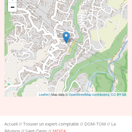
−
Leaflet
| Map data ©
OpenStreetMap contributors,
CC-BY-SA
Accueil
//
Trouver un expert-comptable
//
DOM-TOM
//
La
Réunion
//
Saint-Denis
//
MEXEA