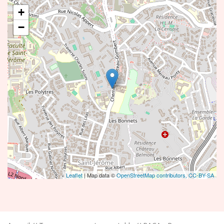
+
−
Leaflet
| Map data ©
OpenStreetMap contributors,
CC-BY-SA