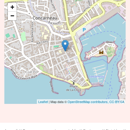
+
−
Leaflet
| Map data ©
OpenStreetMap contributors,
CC-BY-SA