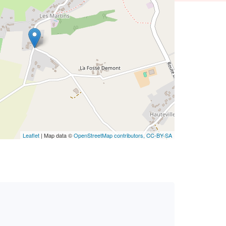
Leaflet
| Map data ©
OpenStreetMap contributors,
CC-BY-SA