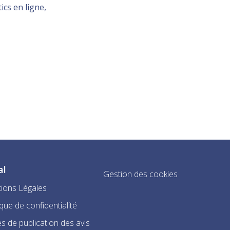
ics en ligne,
al
Gestion des cookies
ions Légales
ique de confidentialité
s de publication des avis