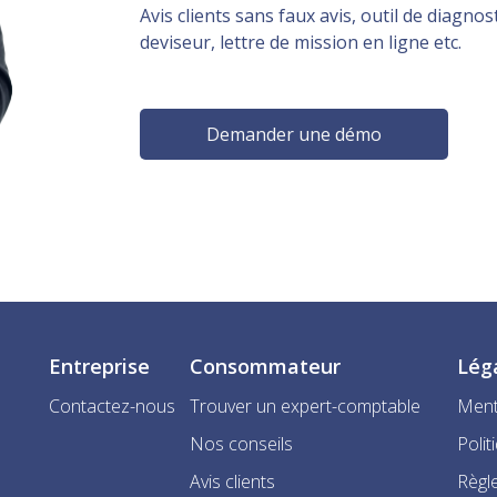
Avis clients sans faux avis, outil de diagnost
deviseur, lettre de mission en ligne etc.
Demander une démo
Entreprise
Consommateur
Lég
Contactez-nous
Trouver un expert-comptable
Ment
Nos conseils
Polit
Avis clients
Règle