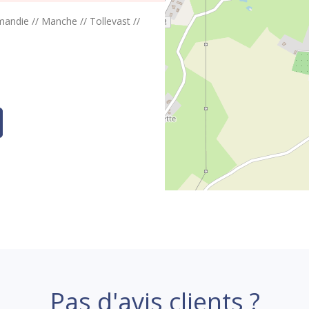
mandie
//
Manche
//
Tollevast
//
Pas d'avis clients ?