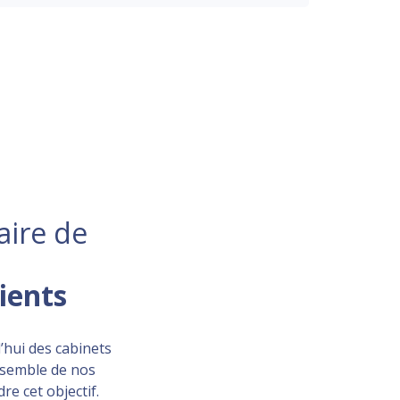
aire de
lients
’hui des cabinets
ensemble de nos
re cet objectif.