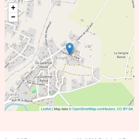
+
−
Leaflet
| Map data ©
OpenStreetMap contributors,
CC-BY-SA