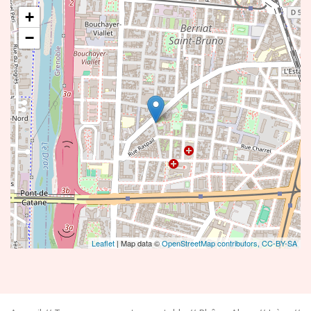
+
−
Leaflet
| Map data ©
OpenStreetMap contributors,
CC-BY-SA