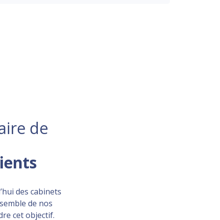
aire de
lients
’hui des cabinets
ensemble de nos
re cet objectif.