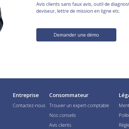
Avis clients sans faux avis, outil de diagnost
deviseur, lettre de mission en ligne etc.
Demander une démo
Entreprise
Consommateur
Lég
Contactez-nous
Trouver un expert-comptable
Ment
Nos conseils
Polit
Avis clients
Règle