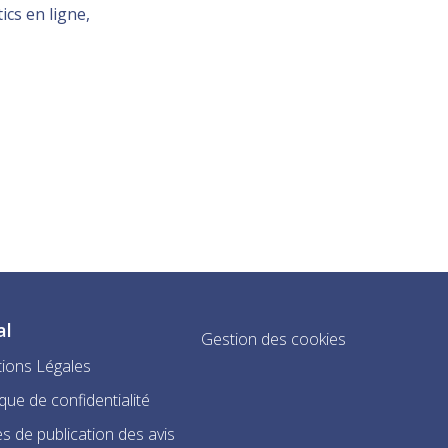
ics en ligne,
al
Gestion des cookies
ions Légales
ique de confidentialité
s de publication des avis