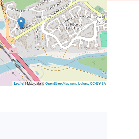
Leaflet
| Map data ©
OpenStreetMap contributors,
CC-BY-SA