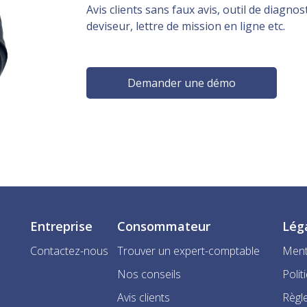
Avis clients sans faux avis, outil de diagnost
deviseur, lettre de mission en ligne etc.
Demander une démo
Entreprise
Consommateur
Lég
Contactez-nous
Trouver un expert-comptable
Ment
Nos conseils
Polit
Avis clients
Règle