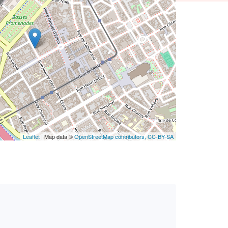
Leaflet
| Map data ©
OpenStreetMap contributors,
CC-BY-SA