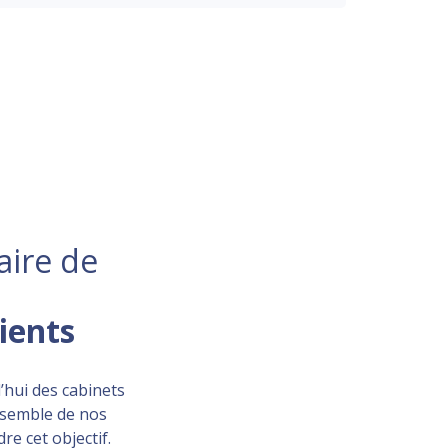
aire de
lients
’hui des cabinets
ensemble de nos
re cet objectif.