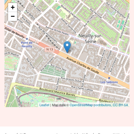
+
−
Leaflet
| Map data ©
OpenStreetMap contributors,
CC-BY-SA