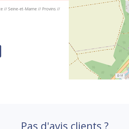
ce
//
Seine-et-Marne
//
Provins
//
Pas d'avis clients ?