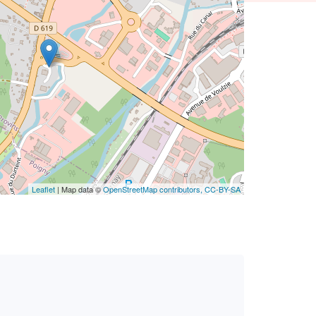
Leaflet
| Map data ©
OpenStreetMap contributors,
CC-BY-SA