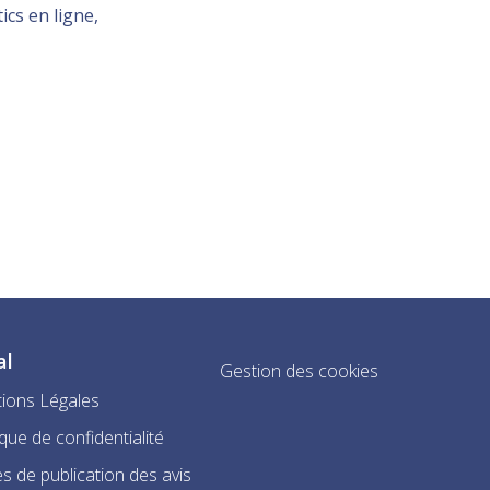
ics en ligne,
al
Gestion des cookies
ions Légales
ique de confidentialité
s de publication des avis