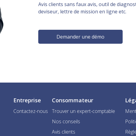
Avis clients sans faux avis, outil de diagnost
deviseur, lettre de mission en ligne etc.
Demander une démo
Entreprise
Consommateur
Lég
Contactez-nous
Trouver un expert-comptable
Ment
Nos conseils
Polit
Avis clients
Règle