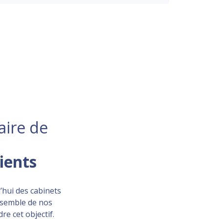
aire de
lients
’hui des cabinets
ensemble de nos
re cet objectif.