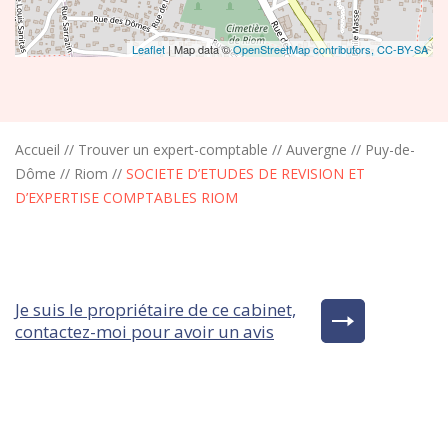
Leaflet
| Map data ©
OpenStreetMap contributors,
CC-BY-SA
Accueil
//
Trouver un expert-comptable
//
Auvergne
//
Puy-de-
Dôme
//
Riom
//
SOCIETE D’ETUDES DE REVISION ET
D’EXPERTISE COMPTABLES RIOM
Je suis le propriétaire de ce cabinet,
contactez-moi pour avoir un avis