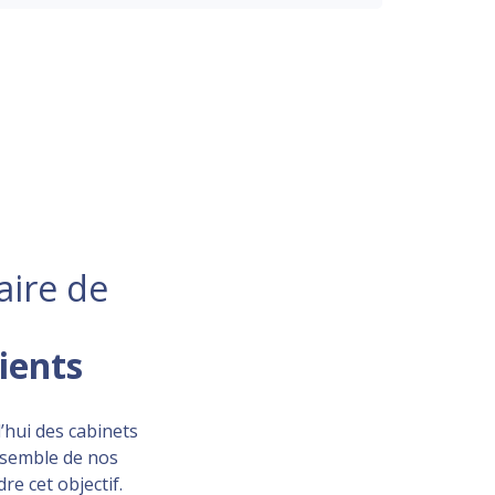
aire de
lients
’hui des cabinets
ensemble de nos
re cet objectif.