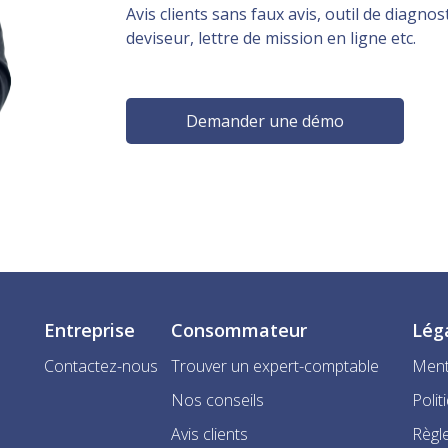
Avis clients sans faux avis, outil de diagnost
deviseur, lettre de mission en ligne etc.
Demander une démo
Entreprise
Consommateur
Lég
Contactez-nous
Trouver un expert-comptable
Ment
Nos conseils
Polit
Avis clients
Règle