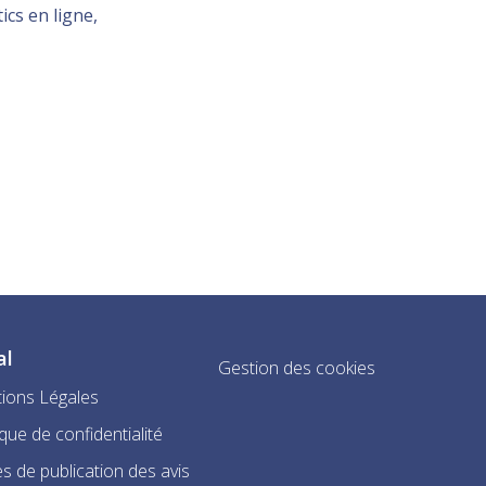
ics en ligne,
al
Gestion des cookies
ions Légales
ique de confidentialité
s de publication des avis