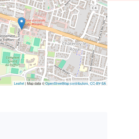
Leaflet
| Map data ©
OpenStreetMap contributors,
CC-BY-SA