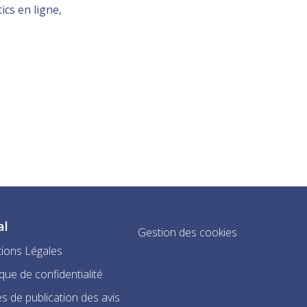
ics en ligne,
al
Gestion des cookies
ions Légales
ique de confidentialité
s de publication des avis