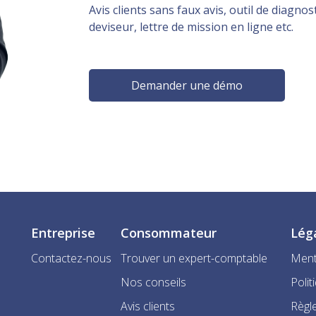
Avis clients sans faux avis, outil de diagnost
deviseur, lettre de mission en ligne etc.
Demander une démo
Entreprise
Consommateur
Lég
Contactez-nous
Trouver un expert-comptable
Ment
Nos conseils
Polit
Avis clients
Règle