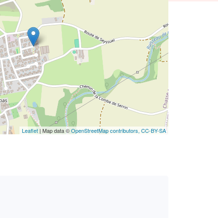
Leaflet
| Map data ©
OpenStreetMap contributors,
CC-BY-SA