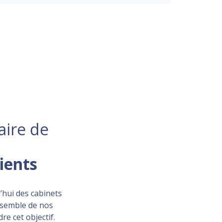
aire de
lients
’hui des cabinets
ensemble de nos
re cet objectif.