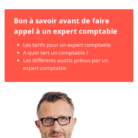
Bon à savoir avant de faire
appel à un expert comptable
Les tarifs pour un expert comptable
A quoi sert un comptable ?
Les différents audits prévus par un
expert comptable