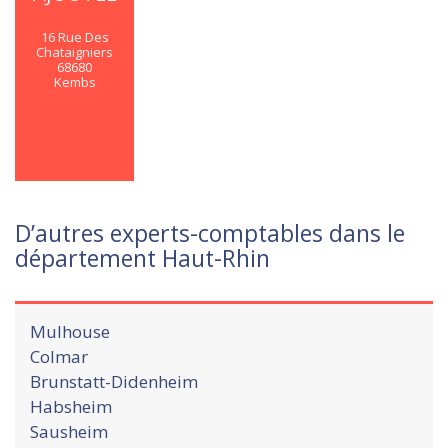
16 Rue Des
Chataigniers
68680
Kembs
En savoir
plus
D’autres experts-comptables dans le
département Haut-Rhin
Mulhouse
Colmar
Brunstatt-Didenheim
Habsheim
Sausheim