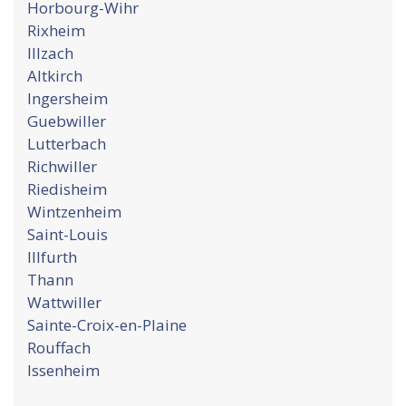
Horbourg-Wihr
Rixheim
Illzach
Altkirch
Ingersheim
Guebwiller
Lutterbach
Richwiller
Riedisheim
Wintzenheim
Saint-Louis
Illfurth
Thann
Wattwiller
Sainte-Croix-en-Plaine
Rouffach
Issenheim