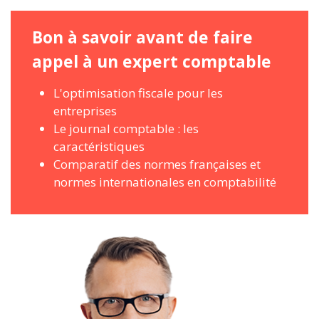
Bon à savoir avant de faire
appel à un expert comptable
L'optimisation fiscale pour les
entreprises
Le journal comptable : les
caractéristiques
Comparatif des normes françaises et
normes internationales en comptabilité