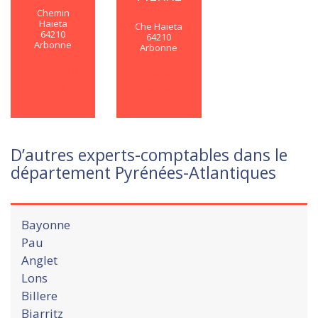
Chemin
Haieta
Che Haieta
64210
64210
Arbonne
Arbonne
En savoir
En savoir
plus
plus
D’autres experts-comptables dans le
département Pyrénées-Atlantiques
Bayonne
Pau
Anglet
Lons
Billere
Biarritz