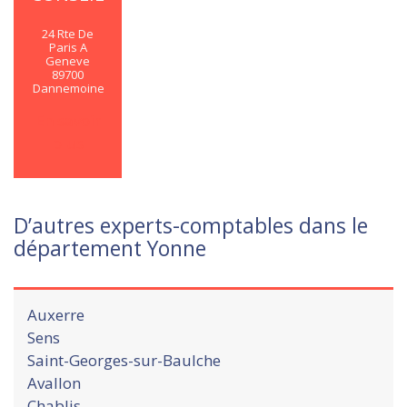
24 Rte De
Paris A
Geneve
89700
Dannemoine
En savoir
plus
D’autres experts-comptables dans le
département Yonne
Auxerre
Sens
Saint-Georges-sur-Baulche
Avallon
Chablis